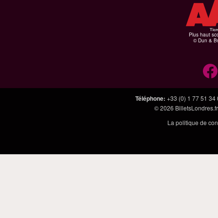
Plus haut sco
© Dun & Br
Téléphone
:
+33 (0) 1 77 51 34
© 2026
BilletsLondres.fr
La politique de con