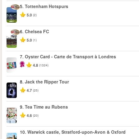
5.
Tottenham Hotspurs
5.0
(2)
6.
Chelsea FC
5.0
(1)
7.
Oyster Card - Carte de Transport à Londres
4.8
(1324)
8.
Jack the Ripper Tour
4.7
(25)
9.
Tea Time au Rubens
4.6
(20)
10.
Warwick castle, Stratford-upon-Avon & Oxford