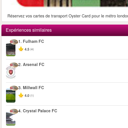
Réservez vos cartes de transport Oyster Card pour le métro londoni
Expériences similaires
1.
Fulham FC
4.5
(4)
2.
Arsenal FC
3.
Millwall FC
4.0
(1)
4.
Crystal Palace FC