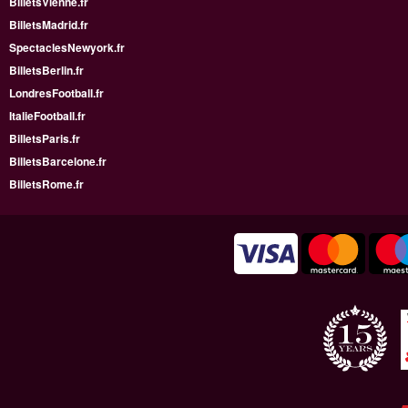
BilletsVienne.fr
BilletsMadrid.fr
SpectaclesNewyork.fr
BilletsBerlin.fr
LondresFootball.fr
ItalieFootball.fr
BilletsParis.fr
BilletsBarcelone.fr
BilletsRome.fr