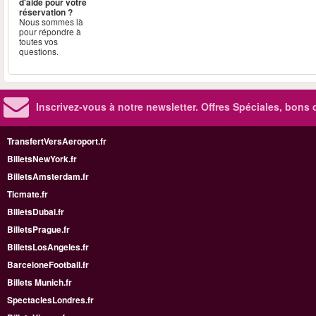
d'aide pour votre
réservation ?
Nous sommes là
pour répondre à
toutes vos
questions.
Inscrivez-vous à notre newsletter. Offres Spéciales, bons 
TransfertVersAeroport.fr
BilletsNewYork.fr
BilletsAmsterdam.fr
Ticmate.fr
BilletsDubai.fr
BilletsPrague.fr
BilletsLosAngeles.fr
BarceloneFootball.fr
Billets Munich.fr
SpectaclesLondres.fr