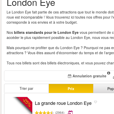
London Eye
Le London Eye fait partie de ces attractions que tout le monde doi
roue est incomparable ! Vous trouverez ici toutes nos offres pour
corresponde à vos envies et à votre budget.
Nos
billets standards pour le London Eye
vous permettent de cho
accéder le plus rapidement possible au London Eye, nous vous r
Mais pourquoi ne profiter que du London Eye ? Pourquoi ne pas essa
attractions ? Vous êtes assuré d'économiser du temps et de l'argent
Tous nos billets sont des billets électroniques, et vous pouvez cha
Annulation gratuite
Trier par
Prix
Pop
-25%
La grande roue London Eye
(2964)