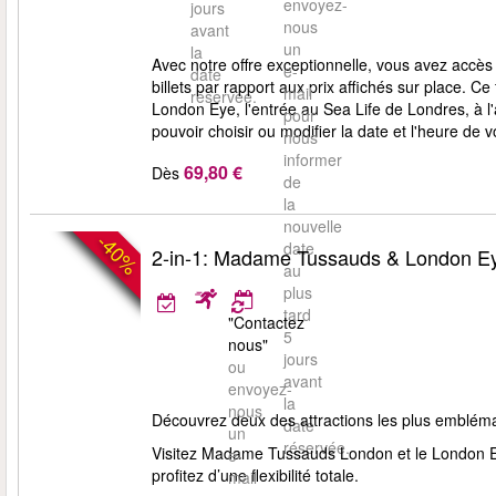
envoyez-
jours
nous
avant
un
la
Avec notre offre exceptionnelle, vous avez accès
e-
date
billets par rapport aux prix affichés sur place.
mail
réservée.
London Eye, l'entrée au Sea Life de Londres, à l'
pour
pouvoir choisir ou modifier la date et l'heure de 
nous
informer
69,80 €
Dès
de
la
nouvelle
-40%
date
2-in-1: Madame Tussauds & London Ey
au
plus
tard
"Contactez
5
nous"
jours
ou
avant
envoyez-
la
nous
Découvrez deux des attractions les plus emblémat
date
un
réservée.
Visitez Madame Tussauds London et le London Ey
e-
profitez d’une flexibilité totale.
mail