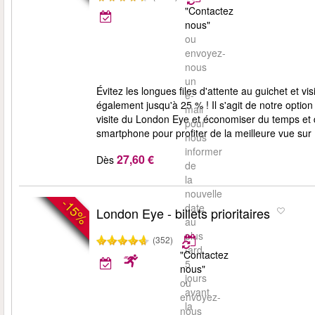
"Contactez
nous"
ou
envoyez-
nous
un
Évitez les longues files d'attente au guichet et v
e-
également jusqu'à 25 % ! Il s'agit de notre option
mail
visite du London Eye et économiser du temps et de 
pour
smartphone pour profiter de la meilleure vue sur
nous
informer
27,60 €
Dès
de
la
nouvelle
-15%
date
London Eye - billets prioritaires
au
plus
(352)
tard
"Contactez
5
nous"
jours
ou
avant
envoyez-
la
nous