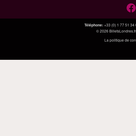
Téléphone
:
+33 (0) 1 77 51 34
© 2026
BilletsLondres.fr
La politique de con