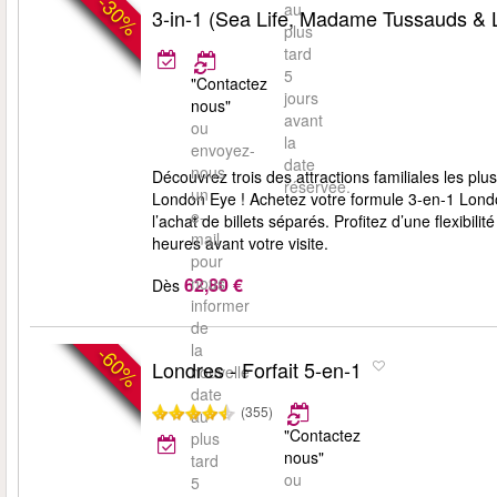
-30%
au
3-in-1 (Sea Life, Madame Tussauds &
plus
tard
5
"Contactez
jours
nous"
avant
ou
la
envoyez-
date
nous
Découvrez trois des attractions familiales les 
réservée.
un
London Eye ! Achetez votre formule 3-en-1 Lon
e-
l’achat de billets séparés. Profitez d’une flexibil
mail
heures avant votre visite.
pour
62,80 €
nous
Dès
informer
de
la
-60%
Londres - Forfait 5-en-1
nouvelle
date
(355)
au
"Contactez
plus
nous"
tard
ou
5