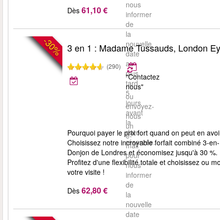
nous
61,10 €
Dès
informer
de
la
-30%
nouvelle
3 en 1 : Madame Tussauds, London E
date
au
(290)
plus
"Contactez
tard
nous"
5
ou
jours
envoyez-
avant
nous
la
un
date
Pourquoi payer le prix fort quand on peut en av
e-
réservée.
Choisissez notre incroyable forfait combiné 3-
mail
Donjon de Londres et économisez jusqu'à 30 %. L'
pour
Profitez d'une flexibilité totale et choisissez ou
nous
votre visite !
informer
de
62,80 €
Dès
la
nouvelle
date