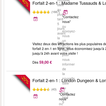
-40%
nouvelle
Forfait 2-en-1 : Madame Tussauds & 
date
au
(1667)
plus
"Contactez
tard
nous"
5
ou
jours
envoyez-
avant
nous
la
un
date
Visitez deux des attractions les plus populaire
e-
réservée.
forfait 2-en-1 en ligne, vous économisez jusqu'à 
mail
jusqu'à 24h avant votre visite !
pour
nous
59,00 €
Dès
informer
de
la
-20%
nouvelle
Forfait 2-en-1 : London Dungeon & Lo
date
au
(43)
plus
"Contactez
tard
nous"
5
ou