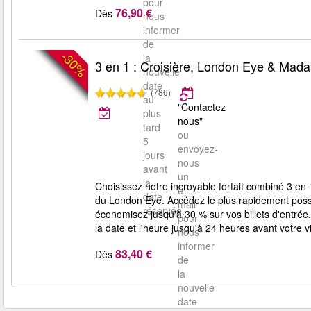
pour
76,90 €
Dès
nous
informer
de
-30%
la
3 en 1 : Croisière, London Eye & Ma
nouvelle
date
(786)
au
"Contactez
plus
nous"
tard
ou
5
envoyez-
jours
nous
avant
un
la
Choisissez notre incroyable forfait combiné 3 e
e-
date
du London Eye. Accédez le plus rapidement possib
mail
réservée.
économisez jusqu'à 30 % sur vos billets d'entrée. 
pour
la date et l'heure jusqu'à 24 heures avant votre vi
nous
informer
83,40 €
Dès
de
la
nouvelle
date