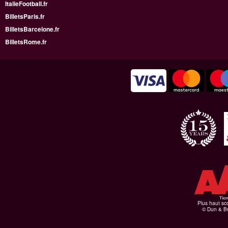
ItalieFootball.fr
BilletsParis.fr
BilletsBarcelone.fr
BilletsRome.fr
Plus haut sco
© Dun & Br