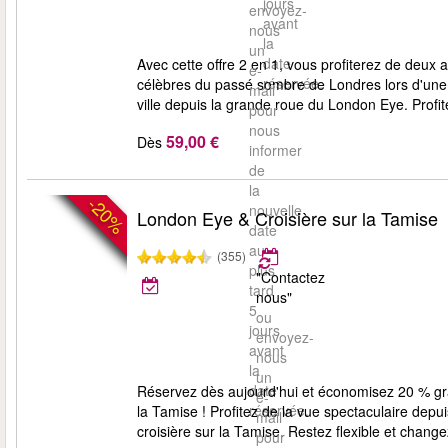
jours
envoyez-
avant
nous
la
un
date
Avec cette offre 2 en 1, vous profiterez de deux
e-
réservée.
célèbres du passé sombre de Londres lors d'une 
mail
ville depuis la grande roue du London Eye. Profit
pour
nous
59,00 €
Dès
informer
de
la
-20%
nouvelle
London Eye & Croisière sur la Tamise
date
au
(355)
plus
"Contactez
tard
nous"
5
ou
jours
envoyez-
avant
nous
la
un
date
Réservez dès aujourd'hui et économisez 20 % grâ
e-
réservée.
la Tamise ! Profitez de la vue spectaculaire de
mail
croisière sur la Tamise. Restez flexible et change
pour