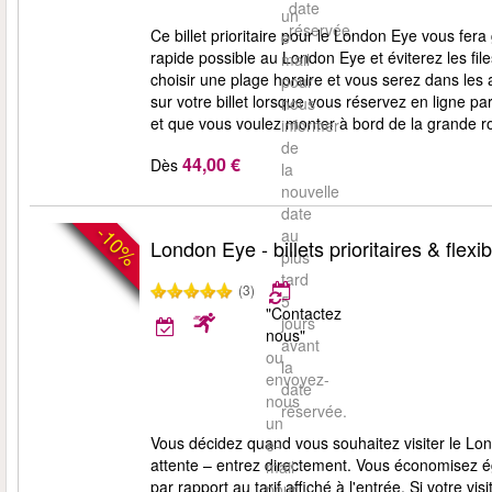
date
un
réservée.
Ce billet prioritaire pour le London Eye vous fera
e-
rapide possible au London Eye et éviterez les files
mail
choisir une plage horaire et vous serez dans le
pour
sur votre billet lorsque vous réservez en ligne par 
nous
et que vous voulez monter à bord de la grande ro
informer
de
44,00 €
Dès
la
nouvelle
date
-10%
au
London Eye - billets prioritaires & flexib
plus
tard
(3)
5
"Contactez
jours
nous"
avant
ou
la
envoyez-
date
nous
réservée.
un
Vous décidez quand vous souhaitez visiter le Lo
e-
attente – entrez directement. Vous économisez ég
mail
par rapport au tarif affiché à l'entrée. Si votre v
pour