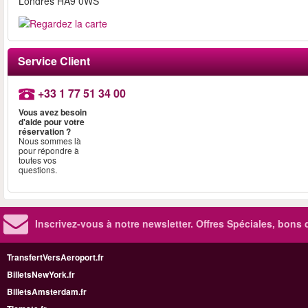
Londres HA9 0WS
Service Client
+33 1 77 51 34 00
Vous avez besoin
d'aide pour votre
réservation ?
Nous sommes là
pour répondre à
toutes vos
questions.
Inscrivez-vous à notre newsletter. Offres Spéciales, bons 
TransfertVersAeroport.fr
BilletsNewYork.fr
BilletsAmsterdam.fr