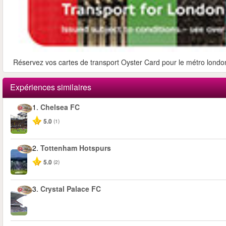
Réservez vos cartes de transport Oyster Card pour le métro londoni
Expériences similaires
1.
Chelsea FC
5.0
(1)
2.
Tottenham Hotspurs
5.0
(2)
3.
Crystal Palace FC