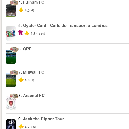
4.
Fulham FC
4.5
(4)
5.
Oyster Card - Carte de Transport à Londres
4.8
(1324)
6.
QPR
7.
Millwall FC
4.0
(1)
8.
Arsenal FC
9.
Jack the Ripper Tour
4.7
(25)