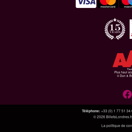
Plus haut sco
© Dun & Br
Téléphone
:
+33 (0) 1 77 51 34
© 2026
BilletsLondres.fr
La politique de con