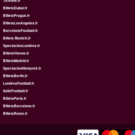
Ticmate.fr
BilletsDubai.fr
BilletsPrague.fr
BilletsLosAngeles.fr
BarceloneFootball.fr
Billets Munich.fr
SpectaclesLondres.fr
BilletsVienne.fr
BilletsMadrid.fr
SpectaclesNewyork.fr
BilletsBerlin.fr
LondresFootball.fr
ItalieFootball.fr
BilletsParis.fr
BilletsBarcelone.fr
BilletsRome.fr