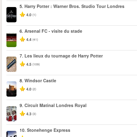
5.
Harry Potter : Warner Bros. Studio Tour Londres
4.0
(1)
6.
Arsenal FC - visite du stade
4.4
(41)
7.
Les lieux du tournage de Harry Potter
4.5
(109)
8.
Windsor Castle
4.0
(2)
9.
Circuit Matinal Londres Royal
4.3
(3)
10.
Stonehenge Express