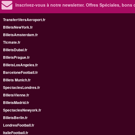
Inscrivez-vous à notre newsletter. Offres Spéciales, bons 
TransfertVersAeroport.fr
BilletsNewYork.fr
BilletsAmsterdam.fr
Ticmate.fr
BilletsDubai.fr
BilletsPrague.fr
BilletsLosAngeles.fr
BarceloneFootball.fr
Billets Munich.fr
SpectaclesLondres.fr
BilletsVienne.fr
BilletsMadrid.fr
SpectaclesNewyork.fr
BilletsBerlin.fr
LondresFootball.fr
ItalieFootball.fr