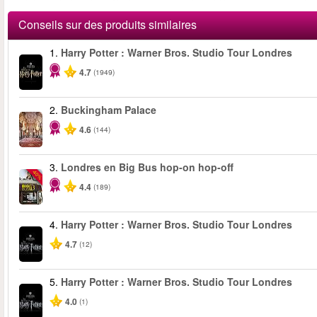
célèbres de Londres. Profitez d'une visite guidée, apprenez-en plus
expérience immersive qui allie histoire, saveur et amusement.
Conseils sur des produits similaires
1.
Harry Potter : Warner Bros. Studio Tour Londres
4.7
(1949)
2.
Buckingham Palace
4.6
(144)
3.
Londres en Big Bus hop-on hop-off
-40%
4.4
(189)
4.
Harry Potter : Warner Bros. Studio Tour Londres
4.7
(12)
5.
Harry Potter : Warner Bros. Studio Tour Londres
4.0
(1)