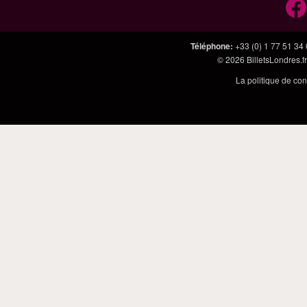
Téléphone
:
+33 (0) 1 77 51 34
© 2026
BilletsLondres.fr
La politique de con