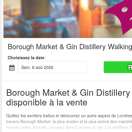
Borough Market & Gin Distillery Walkin
Choisissez la date
R
sam, 8 aoû 2026
Borough Market & Gin Distillery
disponible à la vente
Quittez les sentiers battus et découvrez un autre aspect de Londr
travers Borough Market, le plus ancien et le plus animé des marchés
monde entier. Ensuite, plongez dans l'univers du gin à la distillerie