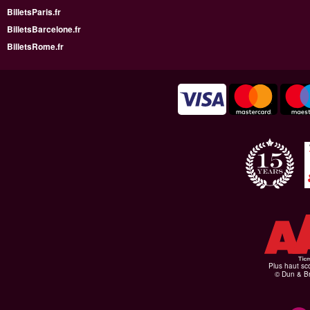
BilletsParis.fr
BilletsBarcelone.fr
BilletsRome.fr
Plus haut sco
© Dun & Br