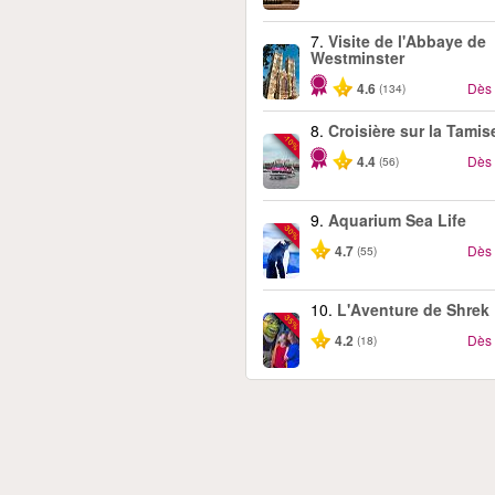
7.
Visite de l'Abbaye de
Westminster
4.6
Dès
(134)
8.
Croisière sur la Tamis
-10%
4.4
Dès
(56)
9.
Aquarium Sea Life
-30%
4.7
Dès
(55)
10.
L'Aventure de Shrek
-35%
4.2
Dès
(18)