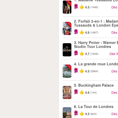
-25%
4.5
Dès
(1495)
2.
Forfait 2-en-1 : Mada
-40%
Tussauds & London Ey
4.6
Dès
(1667)
3.
Harry Potter : Warner 
Studio Tour Londres
4.7
Dès
1
(1949)
4.
La grande roue Lond
-25%
4.5
Dès
(2964)
5.
Buckingham Palace
4.6
Dès
(144)
6.
La Tour de Londres
4.5
Dès
(823)