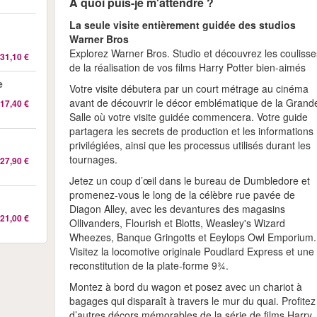
A quoi puis-je m'attendre ?
La seule visite entièrement guidée des studios
Warner Bros
Explorez Warner Bros. Studio et découvrez les coulisse
31,10 €
de la réalisation de vos films Harry Potter bien-aimés
e
Votre visite débutera par un court métrage au cinéma
avant de découvrir le décor emblématique de la Grand
17,40 €
Salle où votre visite guidée commencera. Votre guide
partagera les secrets de production et les informations
privilégiées, ainsi que les processus utilisés durant les
tournages.
27,90 €
Jetez un coup d’œil dans le bureau de Dumbledore et
promenez-vous le long de la célèbre rue pavée de
Diagon Alley, avec les devantures des magasins
21,00 €
Ollivanders, Flourish et Blotts, Weasley's Wizard
Wheezes, Banque Gringotts et Eeylops Owl Emporium.
Visitez la locomotive originale Poudlard Express et une
reconstitution de la plate-forme 9¾.
Montez à bord du wagon et posez avec un chariot à
bagages qui disparaît à travers le mur du quai. Profitez
d’autres décors mémorables de la série de films Harry