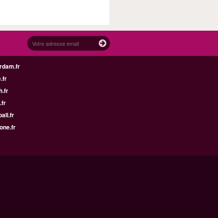
rdam.fr
.fr
h.fr
.fr
all.fr
one.fr