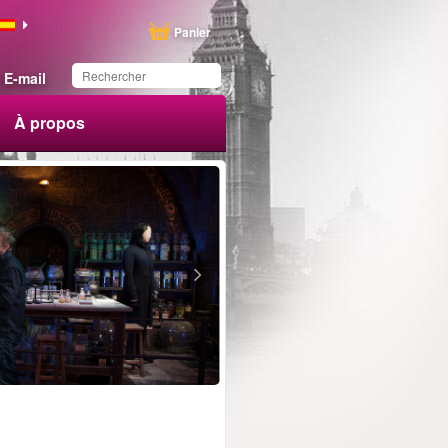
Panier
E-mail
À propos
Ce produit a été
sauvegardé dans votre
liste.