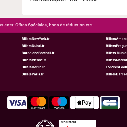
sletter. Offres Spéciales, bons de réduction etc.
BilletsNewYork.fr
BilletsAmste
BilletsDubai.fr
BilletsPrague
BarceloneFootball.fr
Billets Munic
BilletsVienne.fr
BilletsMadrid
BilletsBerlin.fr
LondresFootb
BilletsParis.fr
BilletsBarcel
WE SUPPORT