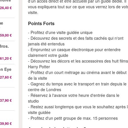
d’un accès direct et être accueilli par un guide dédié. Il
vous expliquera tout sur ce que vous verrez lors de vot
26,40 €
visite.
Points Forts
me
e
- Profitez d'une visite guidée unique
59,00 €
- Découvrez des secrets et des faits cachés qui n'ont
jamais été entendus
Bros.
- Empruntez un casque électronique pour entendre
clairement votre guide
61,20 €
- Découvrez les décors et les accessoires des huit film
Harry Potter
on Eye
- Profitez d'un court métrage au cinéma avant le début
27,60 €
de la visite
- Gagnez du temps avec le transport en train depuis le
centre de Londres
- Réservez à l'avance votre heure d'entrée dans le
37,90 €
studio
- Restez aussi longtemps que vous le souhaitez après 
visite guidée
- Profitez d'un petit groupe de max. 15 personnes
39,90 €