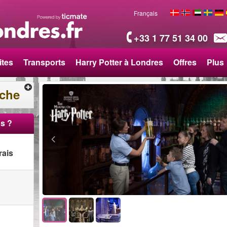
Français
+33 1 77 51 34 00
ites
Transports
Harry Potter à Londres
Offres
Plus
rche
s ?
rais