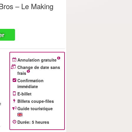
 Bros – Le Making
er
Annulation gratuite
Change de date sans
frais
Confirmation
immédiate
E-billet
Billets coupe-files
e
Guide touristique
Durée
: 5
heures
r