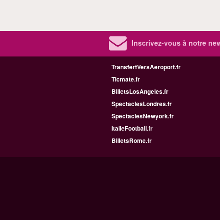
Inscrivez-vous à notre new
TransfertVersAeroport.fr
Ticmate.fr
BilletsLosAngeles.fr
SpectaclesLondres.fr
SpectaclesNewyork.fr
ItalieFootball.fr
BilletsRome.fr