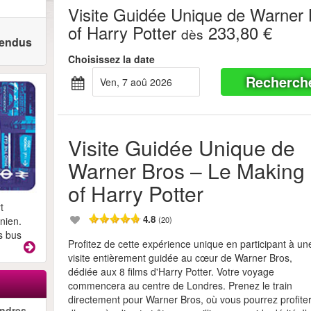
Visite Guidée Unique de Warner
of Harry Potter
233,80 €
dès
 vendus
Choisissez la date
Recherch
ven, 7 aoû 2026
Visite Guidée Unique de
Warner Bros – Le Making
of Harry Potter
t
4.8
(20)
nien.
s bus
Profitez de cette expérience unique en participant à un
visite entièrement guidée au cœur de Warner Bros,
dédiée aux 8 films d'Harry Potter. Votre voyage
commencera au centre de Londres. Prenez le train
directement pour Warner Bros, où vous pourrez profite
ndres