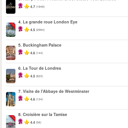
4.7
(1949)
4.
La grande roue London Eye
-25%
4.5
(2964)
5.
Buckingham Palace
4.6
(144)
6.
La Tour de Londres
4.5
(823)
7.
Visite de l'Abbaye de Westminster
4.6
(134)
8.
Croisière sur la Tamise
-10%
4.4
(56)