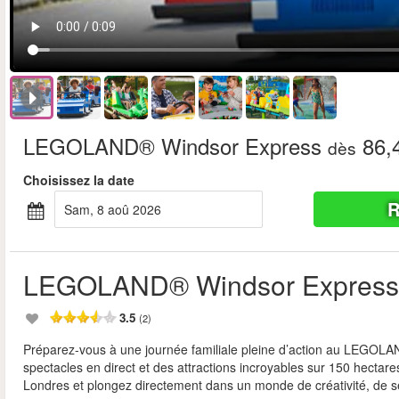
LEGOLAND® Windsor Express
86,
dès
Choisissez la date
R
sam, 8 aoû 2026
LEGOLAND® Windsor Express
3.5
(2)
Préparez-vous à une journée familiale pleine d’action au LEGOLA
spectacles en direct et des attractions incroyables sur 150 hecta
Londres et plongez directement dans un monde de créativité, de sen