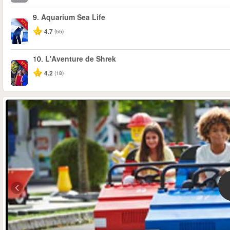
9.
Aquarium Sea Life
-30%
4.7
(55)
10.
L'Aventure de Shrek
-35%
4.2
(18)