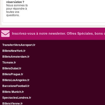
réservation ?
Nous sommes là
pour répondre à
toutes vos
questions.
Inscrivez-vous à notre newsletter. Offres Spéciales, bons 
TransfertVersAeroport.fr
BilletsNewYork.fr
BilletsAmsterdam.fr
Ticmate.fr
BilletsDubai.fr
BilletsPrague.fr
BilletsLosAngeles.fr
BarceloneFootball.fr
Billets Munich.fr
SpectaclesLondres.fr
BilletsVienne.fr