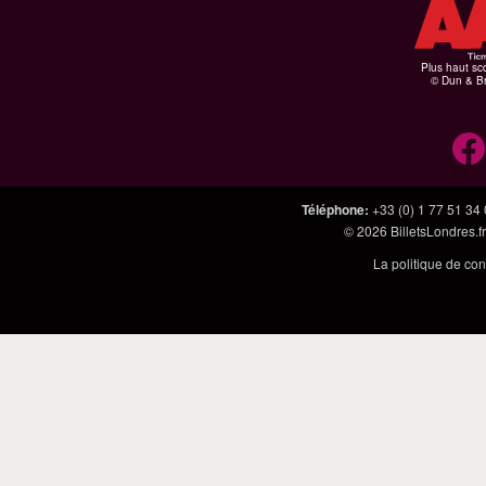
Plus haut sco
© Dun & Br
Téléphone
:
+33 (0) 1 77 51 34
© 2026
BilletsLondres.fr
La politique de con