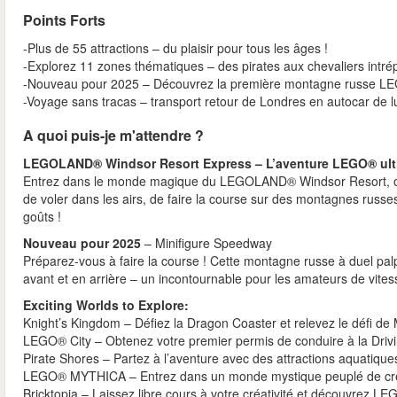
Points Forts
-Plus de 55 attractions – du plaisir pour tous les âges !
-Explorez 11 zones thématiques – des pirates aux chevaliers intrép
-Nouveau pour 2025 – Découvrez la première montagne russe LE
-Voyage sans tracas – transport retour de Londres en autocar de 
A quoi puis-je m'attendre ?
LEGOLAND® Windsor Resort Express – L’aventure LEGO® ult
Entrez dans le monde magique du LEGOLAND® Windsor Resort, où 
de voler dans les airs, de faire la course sur des montagnes russe
goûts !
Nouveau pour 2025
– Minifigure Speedway
Préparez-vous à faire la course ! Cette montagne russe à duel palp
avant et en arrière – un incontournable pour les amateurs de vites
Exciting Worlds to Explore:
Knight’s Kingdom – Défiez la Dragon Coaster et relevez le défi de M
LEGO® City – Obtenez votre premier permis de conduire à la Drivi
Pirate Shores – Partez à l’aventure avec des attractions aquatique
LEGO® MYTHICA – Entrez dans un monde mystique peuplé de cré
Bricktopia – Laissez libre cours à votre créativité et découvrez L