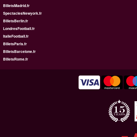
BilletsMadrid.fr
SpectaclesNewyork.fr
BilletsBerlin.fr
LondresFootball.fr
ItalieFootball.fr
BilletsParis.fr
BilletsBarcelone.fr
BilletsRome.fr