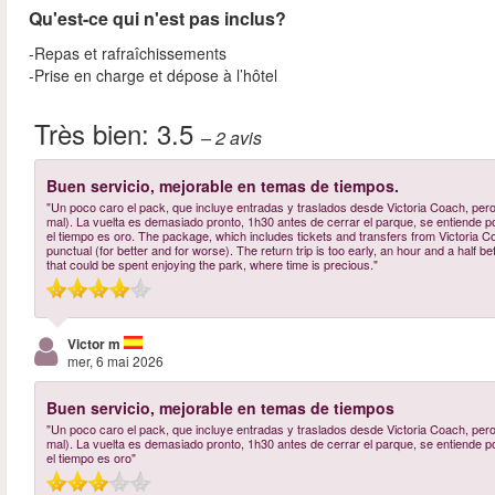
Qu'est-ce qui n'est pas inclus?
-Repas et rafraîchissements
-Prise en charge et dépose à l’hôtel
Très bien:
3.5
– 2
avis
Buen servicio, mejorable en temas de tiempos.
"Un poco caro el pack, que incluye entradas y traslados desde Victoria Coach, pero
mal). La vuelta es demasiado pronto, 1h30 antes de cerrar el parque, se entiende po
el tiempo es oro. The package, which includes tickets and transfers from Victoria Coa
punctual (for better and for worse). The return trip is too early, an hour and a half be
that could be spent enjoying the park, where time is precious."
Victor m
mer, 6 mai 2026
Buen servicio, mejorable en temas de tiempos
"Un poco caro el pack, que incluye entradas y traslados desde Victoria Coach, pero
mal). La vuelta es demasiado pronto, 1h30 antes de cerrar el parque, se entiende po
el tiempo es oro"