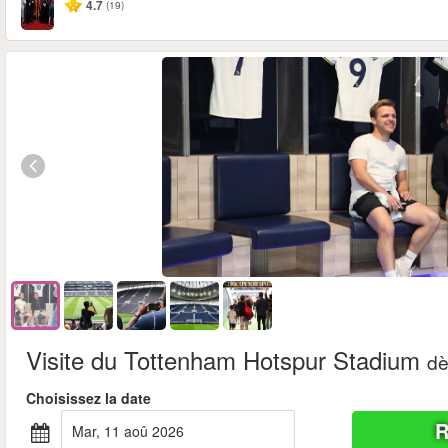
4.7
(19)
Visite du Tottenham Hotspur Stadium
d
Choisissez la date
R
mar, 11 aoû 2026