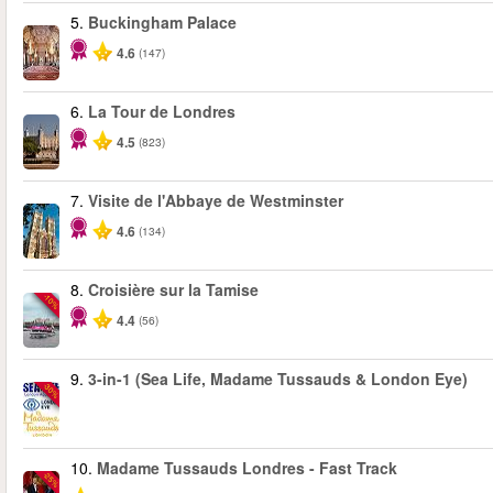
5.
Buckingham Palace
4.6
(147)
6.
La Tour de Londres
4.5
(823)
7.
Visite de l'Abbaye de Westminster
4.6
(134)
8.
Croisière sur la Tamise
-10%
4.4
(56)
9.
3-in-1 (Sea Life, Madame Tussauds & London Eye)
-30%
10.
Madame Tussauds Londres - Fast Track
-25%