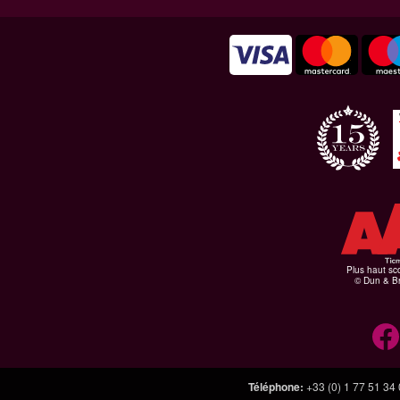
Plus haut sco
© Dun & Br
Téléphone
:
+33 (0) 1 77 51 34