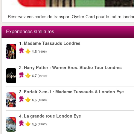
Réservez vos cartes de transport Oyster Card pour le métro londoni
Expériences similaires
1.
Madame Tussauds Londres
-25%
4.5
(1496)
2.
Harry Potter : Warner Bros. Studio Tour Londres
4.7
(1949)
3.
Forfait 2-en-1 : Madame Tussauds & London Eye
-40%
4.6
(1668)
4.
La grande roue London Eye
-25%
4.5
(2967)