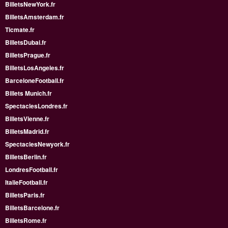
BilletsNewYork.fr
BilletsAmsterdam.fr
Ticmate.fr
BilletsDubai.fr
BilletsPrague.fr
BilletsLosAngeles.fr
BarceloneFootball.fr
Billets Munich.fr
SpectaclesLondres.fr
BilletsVienne.fr
BilletsMadrid.fr
SpectaclesNewyork.fr
BilletsBerlin.fr
LondresFootball.fr
ItalieFootball.fr
BilletsParis.fr
BilletsBarcelone.fr
BilletsRome.fr